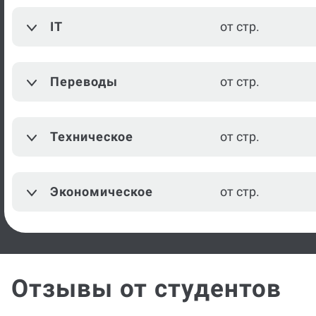
IT
от стр.
Теория государства и права
от стр.
История
от стр.
Переводы
от стр.
История Древнего мира
от стр.
История Отечества
от стр.
Техническое
от стр.
Посмотреть ещё
Экономическое
от стр.
Отзывы от студентов