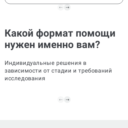
Какой формат помощи
Все задачи в одном
пакете
нужен именно вам?
Проконсультируем по подготовке
полноценного исследования в
структурированном виде: от
Индивидуальные решения в
формулировки темы и целей до
литературного обзора, разработки
зависимости от стадии и требований
методики, сбора и анализа данных,
исследования
обсуждения результатов и вывода.