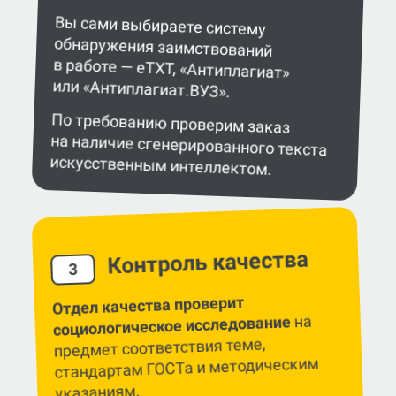
Вы сами выбираете систему
обнаружения заимствований
в работе — eTXT, «Антиплагиат»
или «Антиплагиат.ВУЗ».
По требованию проверим заказ
на наличие сгенерированного текста
искусственным интеллектом.
Контроль качества
3
Отдел качества проверит
на
cоциологическое исследование
предмет соответствия теме,
стандартам ГОСТа и методическим