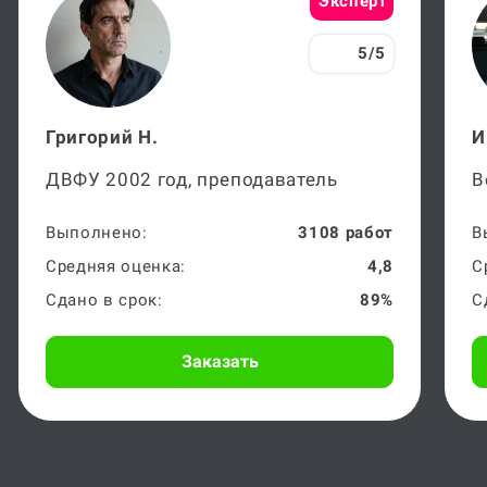
5/5
Григорий Н.
И
ДВФУ 2002 год, преподаватель
В
Выполнено:
3108 работ
В
Средняя оценка:
4,8
С
Сдано в срок:
89%
С
Заказать