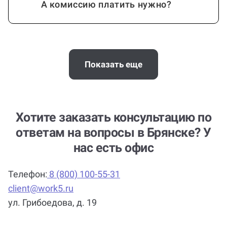
А комиссию платить нужно?
Помощь можно получить по любой
теме и предмету?
Показать еще
Кто помогает с работой?
Хотите заказать консультацию по
ответам на вопросы в Брянске? У
нас есть офис
Сколько стоит помощь?
Телефон:
8 (800) 100-55-31
client@work5.ru
ул. Грибоедова, д. 19
Почему выгодно заказать
консультацию по ответам на