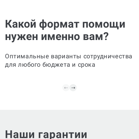
Эксп
Какой формат помощи
дора
Сделаем за вас
нужен именно вам?
Если в
Составим готовый пакет
с отде
ответов, который можно
вопроса
сразу использовать для
формул
Оптимальные варианты сотрудничества
тренировок и финальной
понятны
для любого бюджета и срока
подготовки к экзамену.
пошаго
Наши гарантии